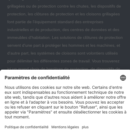
grillagées ou de protection contre les chutes, les dispositifs de
protection, les clôtures de protection et les cloisons grillagées
font partie de l'équipement standard des entreprises
industrielles et de production, des centres de données et des
immeubles d'habitation. Les solutions de clôtures de protection
servent d'une part à protéger les hommes et les machines, et
d'autre part, les systèmes de cloisons sont volontiers utilisés
pour délimiter les différentes zones de travail. Vous trouverez
ici un grand choix de barrières de protection, de dispositifs de
protection, de protections antichute et de cloisons grillagées
qui vous permettront d'organiser et de sécuriser de manière
optimale votre entrepôt, votre centre de données ou même
votre immeuble d'habitation.
Paramètres des cookies
Notre entreprise
Contact
Expédition et conditions de paiement
Droit de rétractation
Protection des données
Conditions générales consommateur
Mentions légales