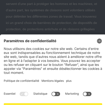
servent d'une part à protéger les hommes et les machines, et
d'autre part, les systèmes de cloisons sont volontiers utilisés
pour délimiter les différentes zones de travail. Vous trouverez
ici un grand choix de barrières de protection, de dispositifs de
protection, de protections antichute et de cloisons grillagées
qui vous permettront d'organiser et de sécuriser de manière
optimale votre entrepôt, votre centre de données ou même
votre immeuble d'habitation.
Paramètres des cookies
Notre entreprise
Contact
Expédition et conditions de paiement
Droit de rétractation
Protection des données
Conditions générales consommateur
Mentions légales
*Tous les prix en euros s'entendent hors TVA et frais d'expédition. Les
offres peuvent être modifiées. Jusqu'à épuisement des stocks.
© 2026 grillageprotect24.fr