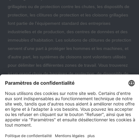
grillagées ou de protection contre les chutes, les dispositifs de
protection, les clôtures de protection et les cloisons grillagées
font partie de l'équipement standard des entreprises
industrielles et de production, des centres de données et des
immeubles d'habitation. Les solutions de clôtures de protection
servent d'une part à protéger les hommes et les machines, et
d'autre part, les systèmes de cloisons sont volontiers utilisés
pour délimiter les différentes zones de travail. Vous trouverez
ici un grand choix de barrières de protection, de dispositifs de
protection, de protections antichute et de cloisons grillagées
qui vous permettront d'organiser et de sécuriser de manière
optimale votre entrepôt, votre centre de données ou même
votre immeuble d'habitation.
Paramètres des cookies
Notre entreprise
Contact
Expédition et conditions de paiement
Droit de rétractation
Protection des données
Conditions générales consommateur
Mentions légales