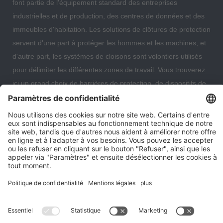
font partie de l'équipement standard des entreprises
industrielles et de production, des centres de données et des
immeubles d'habitation. Les solutions de clôtures de protection
servent d'une part à protéger les hommes et les machines, et
d'autre part, les systèmes de cloisons sont volontiers utilisés
pour délimiter les différentes zones de travail. Vous trouverez
ici un grand choix de barrières de protection, de dispositifs de
protection, de protections antichute et de cloisons grillagées
qui vous permettront d'organiser et de sécuriser de manière
optimale votre entrepôt, votre centre de données ou même
votre immeuble d'habitation.
Paramètres des cookies
Notre entreprise
Contact
Expédition et conditions de paiement
Droit de rétractation
Protection des données
Conditions générales consommateur
Mentions légales
*Tous les prix en euros s'entendent hors TVA et frais d'expédition. Les
offres peuvent être modifiées. Jusqu'à épuisement des stocks.
© 2026 grillageprotect24.fr