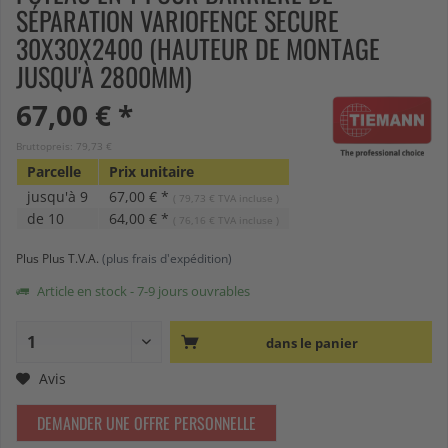
SÉPARATION VARIOFENCE SECURE
30X30X2400 (HAUTEUR DE MONTAGE
JUSQU'À 2800MM)
67,00 € *
Bruttopreis: 79,73 €
Parcelle
Prix ​​unitaire
jusqu'à
9
67,00 € *
( 79,73 € TVA incluse )
de
10
64,00 € *
( 76,16 € TVA incluse )
Plus Plus T.V.A.
(plus frais d'expédition)
Article en stock - 7-9 jours ouvrables
dans le panier
Avis
DEMANDER UNE OFFRE PERSONNELLE