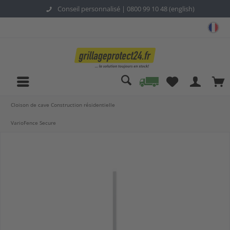
Conseil personnalisé |
0800 99 10 48 (english)
gri
Cloison de cave Construction résidentielle
VarioFence Secure