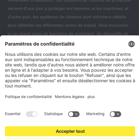
servent d'une part à protéger les hommes et les machines, et
d'autre part, les systèmes de cloisons sont volontiers utilisés
pour délimiter les différentes zones de travail. Vous trouverez
ici un grand choix de barrières de protection, de dispositifs de
protection, de protections antichute et de cloisons grillagées
qui vous permettront d'organiser et de sécuriser de manière
optimale votre entrepôt, votre centre de données ou même
votre immeuble d'habitation.
Paramètres des cookies
Notre entreprise
Contact
Expédition et conditions de paiement
Droit de rétractation
Protection des données
Conditions générales consommateur
Mentions légales
*Tous les prix en euros s'entendent hors TVA et frais d'expédition. Les
offres peuvent être modifiées. Jusqu'à épuisement des stocks.
© 2026 grillageprotect24.fr