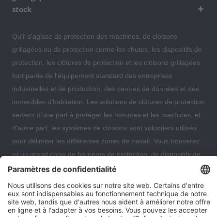
stock
Qu'il s'agisse de protection des machines, de cloisons
grillagées ou de protection contre les chutes, les dispositifs de
protection, les clôtures de protection et les cloisons grillagées
font partie de l'équipement standard des entreprises
industrielles et de production, des centres de données et des
immeubles d'habitation. Les solutions de clôtures de protection
servent d'une part à protéger les hommes et les machines, et
d'autre part, les systèmes de cloisons sont volontiers utilisés
pour délimiter les différentes zones de travail. Vous trouverez
ici un grand choix de barrières de protection, de dispositifs de
protection, de protections antichute et de cloisons grillagées
qui vous permettront d'organiser et de sécuriser de manière
optimale votre entrepôt, votre centre de données ou même
votre immeuble d'habitation.