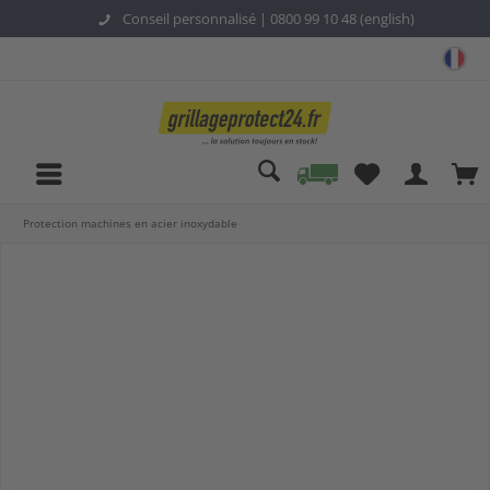
Conseil personnalisé |
0800 99 10 48 (english)
gri
Protection machines en acier inoxydable